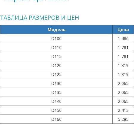
ТАБЛИЦА РАЗМЕРОВ И ЦЕН
Модель
Цена
D100
1 486
D110
1 781
D115
1 781
D120
1 819
D125
1 819
D130
2 065
D135
2 065
D140
2 065
D150
2 413
D160
5 285