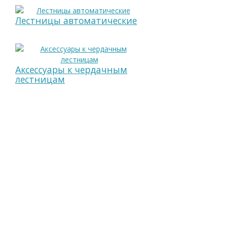
Лестницы автоматические
Аксессуары к чердачным
лестницам
О группе компаний Event
Группа компаний «Эвент» — крупнейший
производитель ревизионных и напольных
люков, а так же вентиляционной
продукции в России и СНГ. Находимся в
Рязани.
Предлагаем продукцию собственного
производства
оптом
и в
розницу
.