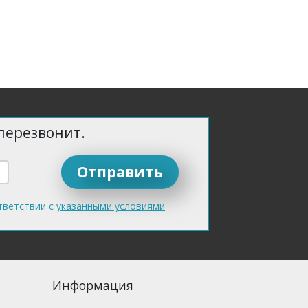
перезвонит.
тветствии с
указанными условиями
Информация