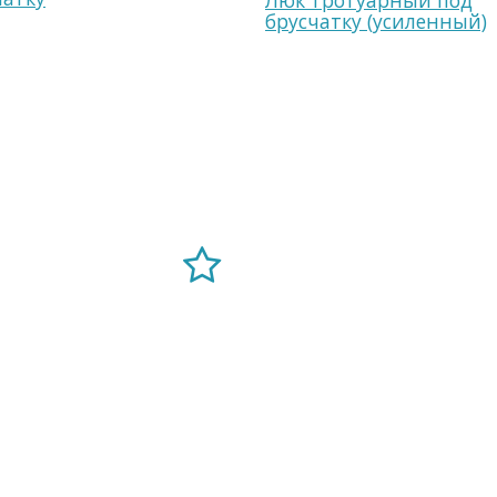
Люк тротуарный под
брусчатку (усиленный)