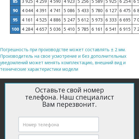
85
3 925
4 259
4 590
4 923
5 256
5 589
5 925
6 254
6 
90
4 044
4 391
4 741
5 086
5 433
5 780
6 127
6 475
6 
95
4 161
4 525
4 886
5 247
5 612
5 973
6 333
6 695
7 
100
4 284
4 657
5 036
5 410
5 785
6 161
6 541
6 915
7 
Погрешность при производстве может составлять ± 2 мм.
Производитель на свое усмотрение и без дополнительных
уведомлений может менять комплектацию, внешний вид и
технические характеристики модели
Оставьте свой номер
телефона. Наш специалист
Вам перезвонит.